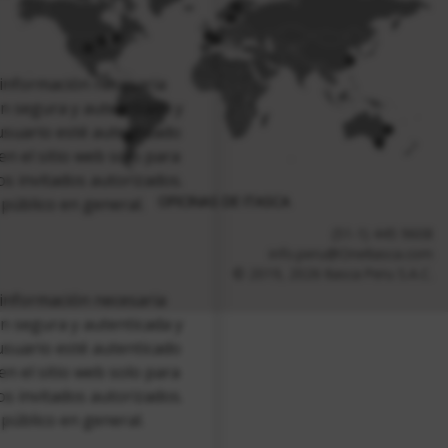
 información necesaria
n segura y autenticada y
 usuario esté autenticado
 en el sitio web solo para
os invitados autorizados.
OFICINAS DE ITASCA
 público en general.
(51-1) 445 9608
info.peru@OneItasca.com
© 2019, 2026 Itasca Peru S.A.C.
 información necesaria
n segura y autenticada y
 usuario esté autenticado
 en el sitio web solo para
os invitados autorizados.
 público en general.